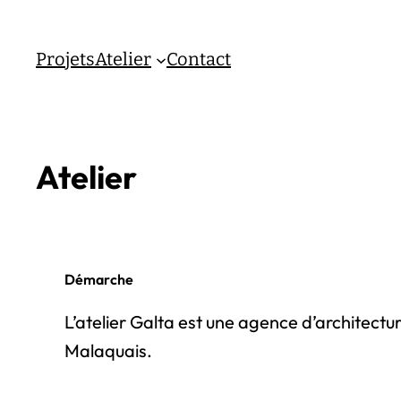
Aller
au
Projets
Atelier
Contact
contenu
Atelier
Démarche
L’atelier Galta est une agence d’architec
Malaquais.